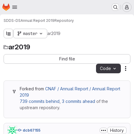
Homepage
Skip to main content
M
SDDS-DS
Annual Report 2019
Repository
master
ar2019
ar2019
Find file
Code
Act
Forked from
CNAF / Annual Report / Annual Report
2019
739 commits behind
,
3 commits ahead
of the
upstream repository.
History
dcb67155