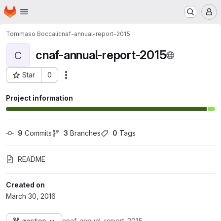
Homepage
Skip to main content
M
Tommaso Boccali
cnaf-annual-report-2015
cnaf-annual-report-2015
C
Star
0
Actions
Project ID: 309
Project information
9
 Commits
3
 Branches
0
 Tags
README
Created on
March 30, 2016