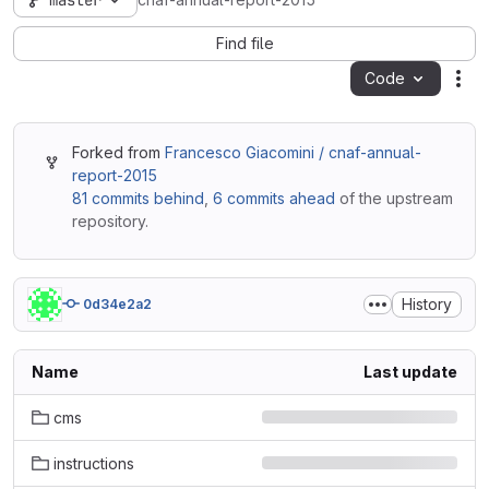
master
cnaf-annual-report-2015
Find file
Code
Act
Forked from
Francesco Giacomini / cnaf-annual-
report-2015
81 commits behind
,
6 commits ahead
of the upstream
repository.
History
0d34e2a2
Name
Last update
cms
instructions