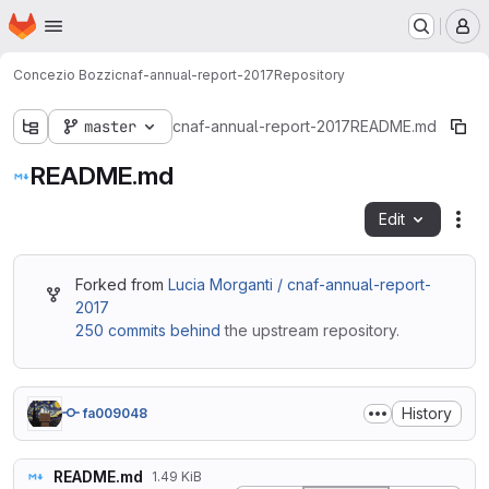
Homepage
Skip to main content
M
Concezio Bozzi
cnaf-annual-report-2017
Repository
master
cnaf-annual-report-2017
README.md
README.md
Edit
Fil
Forked from
Lucia Morganti / cnaf-annual-report-
2017
250 commits behind
the upstream repository.
History
fa009048
README.md
1.49 KiB