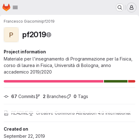
Homepage
Skip to main content
M
Francesco Giacomini
pf2019
pf2019
P
Project information
Materiale per l'insegnamento di Programmazione per la Fisica,
corso di laurea in Fisica, Università di Bologna, anno
accademico 2019/2020
67
 Commits
2
 Branches
0
 Tags
README
Creative Commons Attribution 4.0 International
Created on
September 22, 2019